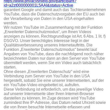
https://www.privacyshield.gov/participant?
id=a2zt000000001L5AAI&status=Active
garantiert Google und damit auch das Tochterunternehmen
YouTube, dass die Datenschutzvorgaben der EU auch bei
der Verarbeitung von Daten in den USA eingehalten
werden.
Wir nutzen YouTube im Zusammenhang mit der Funktion
„Erweiterter Datenschutzmodus“, um Ihnen Videos
anzeigen zu können. Rechtsgrundlage ist Art. 6 Abs. 1 lit. f)
DSGVO. Unser berechtigtes Interesse liegt in der
Qualitätsverbesserung unseres Internetauftritts. Die
Funktion „Erweiterter Datenschutzmodus“ bewirkt laut
Angaben von YouTube, dass die nachfolgend noch näher
bezeichneten Daten nur dann an den Server von YouTube
übermittelt werden, wenn Sie ein Video auch tatsächlich
starten.
Ohne diesen „Erweiterten Datenschutz“ wird eine
Verbindung zum Server von YouTube in den USA
hergestellt, sobald Sie eine unserer Internetseiten, auf der
ein YouTube-Video eingebettet ist, aufrufen.
Diese Verbindung ist erforderlich, um das jeweilige Video
auf unserer Internetseite über Ihren Internet-Browser
darstellen zu können. Im Zuge dessen wird YouTube
zumindest Ihre IP-Adresse, das Datum nebst Uhrzeit sowie
die von Ihnen besuchte Internetseite erfassen und