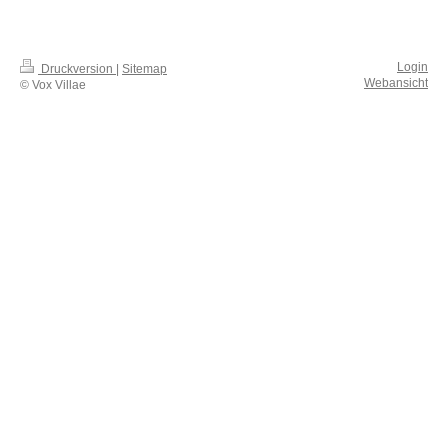
Login
Druckversion
|
Sitemap
Webansicht
© Vox Villae